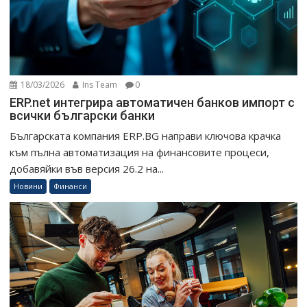
18/03/2026
Ins Team
0
ERP.net интегрира автоматичен банков импорт с
всички български банки
Българската компания ERP.BG направи ключова крачка
към пълна автоматизация на финансовите процеси,
добавяйки във версия 26.2 на...
Новини
Финанси