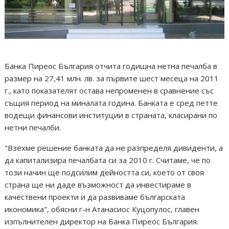
Банка Пиреос България отчита годишна нетна печалба в
размер на 27,41 млн. лв. за първите шест месеца на 2011
г., като показателят остава непроменен в сравнение със
същия период на миналата година. Банката е сред петте
водещи финансови институции в страната, класирани по
нетни печалби.
"Взехме решение банката да не разпределя дивиденти, а
да капитализира печалбата си за 2010 г. Считаме, че по
този начин ще подсилим дейността си, което от своя
страна ще ни даде възможност да инвестираме в
качествени проекти и да развиваме българската
икономика", обясни г-н Атанасиос Куцопулос, главен
изпълнителен директор на Банка Пиреос България.