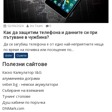
02/09/2024
Ins Team
0
Как да защитим телефона и данните си при
пътуване в чужбина?
Да си загубиш телефона е от едно най-неприятните неща
по време на почивка или посещение по...
slider
Съвети
Полезни сайтове
Каско Калкулатор I&G
алуминиева дограма
veber.bg - немски акумулатори
Събиране на вземания
Тунинг стопове
Душ кабини по поръчка
DNMark.com