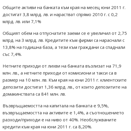
Общите активи на банката към края на месец юни 2011 г.
достигат 3,8 млрд. лв. и нарастват спрямо 2010 г. с 0,2
млрд. лв. или 7,1%
Общият обем на отпуснатите заеми се е увеличил от 2,75
млрд. на 3 млрд. лв. Кредитите към фирми са нараснали с
13,8% на годишна база, а тези към граждани са спаднали
със 7,4%.
Нетните приходи от лихви на банката възлизат на 71,9
млн. лв., а нетните приходи от комисиони и такси са в
размер на 10 млн. лв. Към края на юни 2011 г. клиентските
депозити достигат 1,36 млрд. лв., от които депозитите на
домакинствата са 841 млн. лв.
Възвръщаемостта на капитала на банката е 9,5%,
възвръщаемостта на активите е 1,4%, а съотношението
разходи/приходи е на ниво от 40%. Необслужваните
кредити към края на юни 2011 г. са 8,20%.