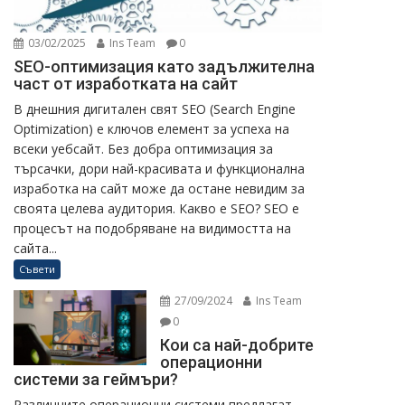
03/02/2025
Ins Team
0
SEO-оптимизация като задължителна
част от изработката на сайт
В днешния дигитален свят SEO (Search Engine
Optimization) е ключов елемент за успеха на
всеки уебсайт. Без добра оптимизация за
търсачки, дори най-красивата и функционална
изработка на сайт може да остане невидим за
своята целева аудитория. Какво е SEO? SEO е
процесът на подобряване на видимостта на
сайта...
Съвети
27/09/2024
Ins Team
0
Кои са най-добрите
операционни
системи за геймъри?
Различните операционни системи предлагат