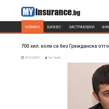
Skip
to
content
НОВИНИ
БИЗНЕС
ЗАСТРАХОВКИ
ФИ
700 хил. коли са без Гражданска отг
07/12/2011
Ins Team