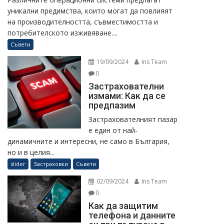
уникални предимства, които могат да повлияят
на производителността, съвместимостта и
потребителското изживяване....
Съвети
19/09/2024
Ins Team
0
Застрахователни
измами: Как да се
предпазим
Застрахователният пазар
е един от най-
динамичните и интересни, не само в България,
но и в целия...
slider
Застраховки
Съвети
02/09/2024
Ins Team
0
Как да защитим
телефона и данните