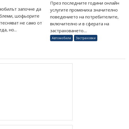
През последните години онлайн
мобилът започне да
услугите промениха значително
облеми, шофьорите
поведението на потребителите,
итесняват не само от
включително и в сферата на
да, но...
застраховането....
Автомобили
Застраховки