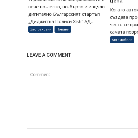
цена
вече по-лесно, по-бързо и изцяло
Когато авто
дигитално Българският стартъп
създава пр
„Диджитъл Полиси Хъб“ АД...
често се пр
Застраховки
Новини
самата повре
Автомобили
LEAVE A COMMENT