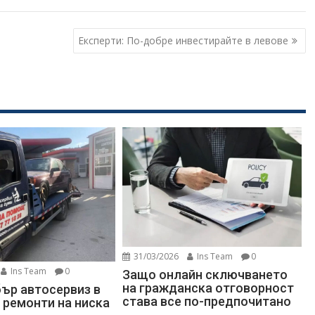
Експерти: По-добре инвестирайте в левове
31/03/2026
Ins Team
0
Ins Team
0
Защо онлайн сключването
на гражданска отговорност
ър автосервиз в
става все по-предпочитано
 ремонти на ниска