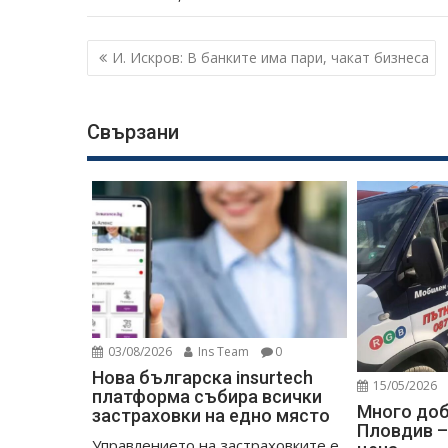
Навигация
И. Искров: В банките има пари, чакат бизнеса
Свързани
03/08/2026
Ins Team
0
Нова българска insurtech
15/05/2026
платформа събира всички
Много доб
застраховки на едно място
Пловдив –
Управлението на застраховките е