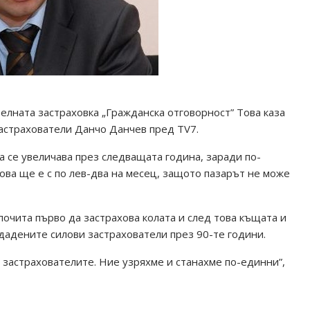
телната застраховка „Гражданска отговорност” Това каза
астрахователи Данчо Данчев пред TV7.
а се увеличава през следващата година, заради по-
ова ще е с по лев-два на месец, защото пазарът не може
очита първо да застрахова колата и след това къщата и
здадените силови застрахователи през 90-те години.
 застрахователите. Ние узряхме и станахме по-единни”,