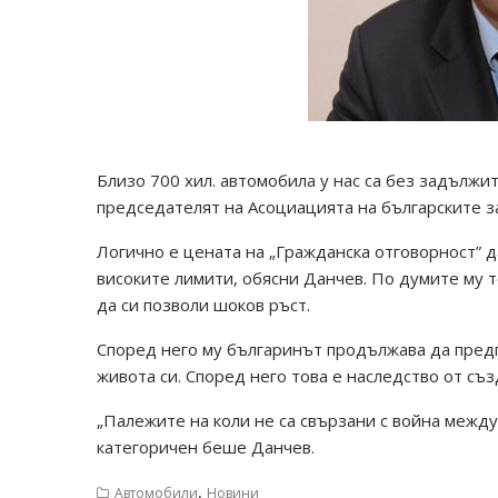
Близо 700 хил. автомобила у нас са без задължи
председателят на Асоциацията на българските з
Логично е цената на „Гражданска отговорност” д
високите лимити, обясни Данчев. По думите му т
да си позволи шоков ръст.
Според него му българинът продължава да предп
живота си. Според него това е наследство от съ
„Палежите на коли не са свързани с война между
категоричен беше Данчев.
,
Автомобили
Новини