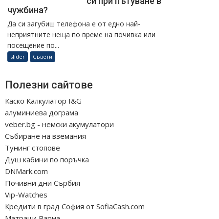
си при пътуване в
чужбина?
Да си загубиш телефона е от едно най-
неприятните неща по време на почивка или
посещение по...
slider
Съвети
Полезни сайтове
Каско Калкулатор I&G
алуминиева дограма
veber.bg - немски акумулатори
Събиране на вземания
Тунинг стопове
Душ кабини по поръчка
DNMark.com
Почивни дни Сърбия
Vip-Watches
Кредити в град София от SofiaCash.com
Матраци Варна