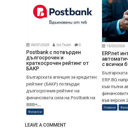
06/07/2026
Ins Team
0
18/03/2026
Postbank с потвърден
ERP.net ин
дългосрочен и
автоматич
краткосрочен рейтинг от
с всички 
БАКР
Българската
Българската агенция за кредитен
ERP.BG напр
рейтинг (БАКР) потвърди
към пълна а
дългосрочния рейтинг на
финансовите
финансовата сила на Postbank на
във версия 26
BBB+,...
Новини
Фин
Финанси
LEAVE A COMMENT