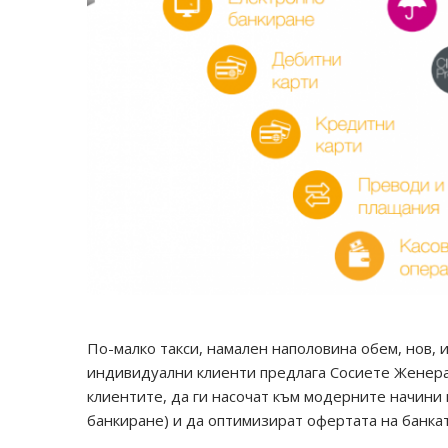
По-малко такси, намален наполовина обем, нов, 
индивидуални клиенти предлага Сосиете Женерал
клиентите, да ги насочат към модерните начини
банкиране) и да оптимизират офертата на банка