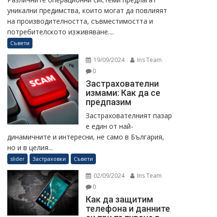
уникални предимства, които могат да повлияят
на производителността, съвместимостта и
потребителското изживяване....
Съвети
19/09/2024
Ins Team
0
Застрахователни
измами: Как да се
предпазим
Застрахователният пазар
е един от най-
динамичните и интересни, не само в България,
но и в целия...
slider
Застраховки
Съвети
02/09/2024
Ins Team
0
Как да защитим
телефона и данните