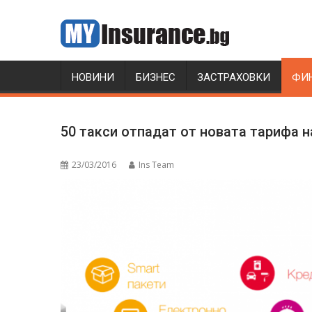
Skip
to
content
НОВИНИ
БИЗНЕС
ЗАСТРАХОВКИ
ФИ
50 такси отпадат от новата тарифа 
23/03/2016
Ins Team