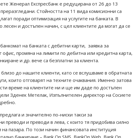
ете Женерал Експресбанк е редуцирана от 26 до 13
а преразгледани. Стойността на 11 вида комисионни са
лагат поради оптимизация на услугите на банката. В
лесен и достъпен начин, с цел клиентите да могат да се
банкомат на банката с дебитни карти, заявка за
г офис, промяна на лимити по дебитна или кредитна карта,
киране и др. вече са безплатни за клиента.
 близо до нашите клиенти, като се вслушваме в обратната
уги, които отговарят на техните очаквания. Именно затова
ести време на клиентите ни и ще им даде по достъпен
одели Зденек Метелак, Изпълнителен директор на Сосиете
дребно.
предлага и значително по-ниски такси за
 преводи и преводи в лева, с които тя придобива силно
 на пазара. По този начин финансовата институция
итално банкиране – Bank On SMS, BankOn Web, Bank On