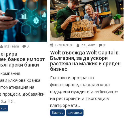
17/03/2026
Ins Team
0
Ins Team
0
Wolt въвежда Wolt Capital в
тегрира
България, за да ускори
ен банков импорт
растежа на малкия и среден
български банки
бизнес
 компания
Гъвкаво и прозрачно
ави ключова крачка
финансиране, създадено да
втоматизация на
подкрепи нуждите и амбициите
 процеси, добавяйки
на ресторанти и търговци в
.2 на...
платформата...
анси
Бизнес
Финанси