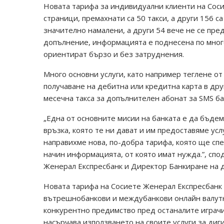
Новата тарифа за индивидуални клиенти на Соси
страници, премахнати са 50 такси, а други 156 с
значително намалени, а други 54 вече не се пред
допълнение, информацията е поднесена по много 
ориентират бързо и без затруднения.
Много основни услуги, като например теглене от 
получаване на дебитна или кредитна карта в дру
месечна такса за допълнителен абонат за SMS бан
„Една от основните мисии на банката е да бъдем
връзка, която те ни дават и им предоставяме усл
направихме нова, по-добра тарифа, която ще сп
начин информацията, от която имат нужда.”, сп
Женерал Експресбанк и Директор Банкиране на 
Новата тарифа на Сосиете Женерал Експресбанк 
вътрешнобанкови и междубанкови онлайн валутни
конкурентно предимство пред останалите играчи
насърчава използването на своите услуги за диг