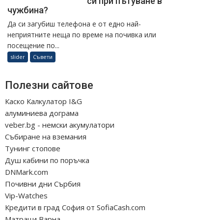
си при пътуване в
чужбина?
Да си загубиш телефона е от едно най-
неприятните неща по време на почивка или
посещение по...
slider
Съвети
Полезни сайтове
Каско Калкулатор I&G
алуминиева дограма
veber.bg - немски акумулатори
Събиране на вземания
Тунинг стопове
Душ кабини по поръчка
DNMark.com
Почивни дни Сърбия
Vip-Watches
Кредити в град София от SofiaCash.com
Матраци Варна