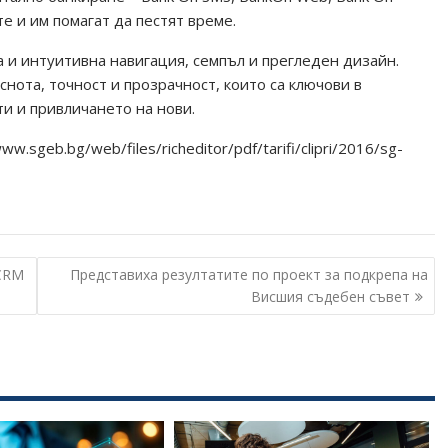
те и им помагат да пестят време.
 и интуитивна навигация, семпъл и прегледен дизайн.
нота, точност и прозрачност, които са ключови в
и и привличането на нови.
.sgeb.bg/web/files/richeditor/pdf/tarifi/clipri/2016/sg-
 CRM
Представиха резултатите по проект за подкрепа на
Висшия съдебен съвет