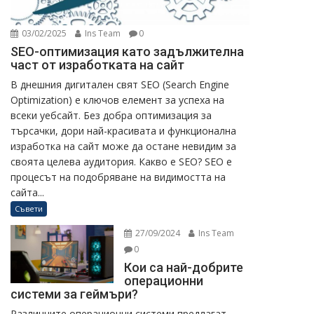
03/02/2025
Ins Team
0
SEO-оптимизация като задължителна
част от изработката на сайт
В днешния дигитален свят SEO (Search Engine
Optimization) е ключов елемент за успеха на
всеки уебсайт. Без добра оптимизация за
търсачки, дори най-красивата и функционална
изработка на сайт може да остане невидим за
своята целева аудитория. Какво е SEO? SEO е
процесът на подобряване на видимостта на
сайта...
Съвети
27/09/2024
Ins Team
0
Кои са най-добрите
операционни
системи за геймъри?
Различните операционни системи предлагат