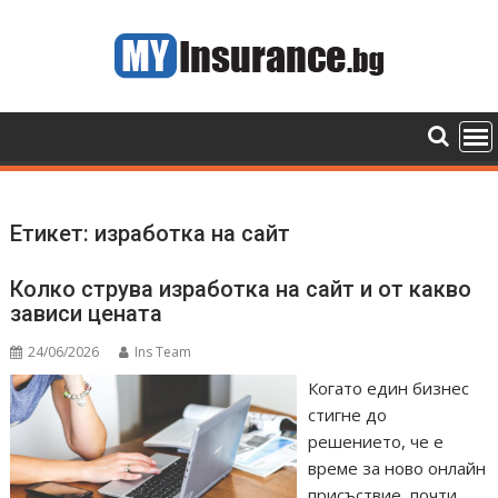
Skip
to
content
Етикет:
изработка на сайт
Колко струва изработка на сайт и от какво
зависи цената
24/06/2026
Ins Team
Когато един бизнес
стигне до
решението, че е
време за ново онлайн
присъствие, почти