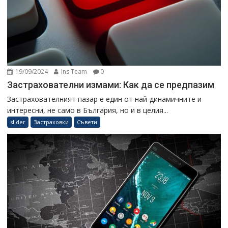
19/09/2024
Ins Team
0
Застрахователни измами: Как да се предпазим
Застрахователният пазар е един от най-динамичните и
интересни, не само в България, но и в целия...
slider
Застраховки
Съвети