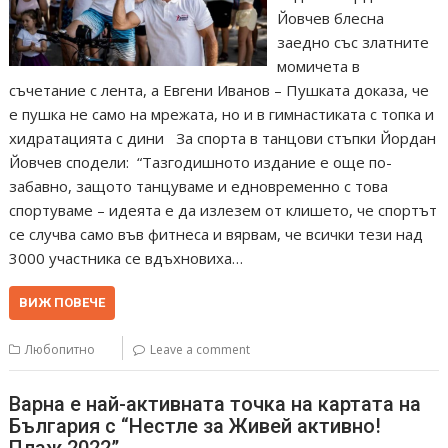
Йовчев блесна
заедно със златните
момичета в
съчетание с лента, а Евгени Иванов – Пушката доказа, че
е пушка не само на мрежата, но и в гимнастиката с топка и
хидратацията с дини За спорта в танцови стъпки Йордан
Йовчев сподели: “Тазгодишното издание е още по-
забавно, защото танцуваме и едновременно с това
спортуваме – идеята е да излезем от клишето, че спортът
се случва само във фитнеса и вярвам, че всички тези над
3000 участника се вдъхновиха…
ВИЖ ПОВЕЧЕ
Любопитно
Leave a comment
Варна е най-активната точка на картата на
България с “Нестле за Живей активно!