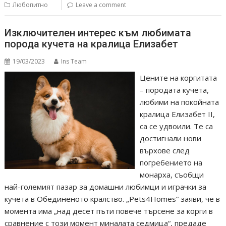
Любопитно
Leave a comment
Изключителен интерес към любимата
порода кучета на кралица Елизабет
19/03/2023
Ins Team
Цените на коргитата
– породата кучета,
любими на покойната
кралица Елизабет II,
са се удвоили. Те са
достигнали нови
върхове след
погребението на
монарха, съобщи
най-големият пазар за домашни любимци и играчки за
кучета в Обединеното кралство. „Pets4Homes“ заяви, че в
момента има „над десет пъти повече търсене за корги в
сравнение с този момент миналата седмица“, предаде