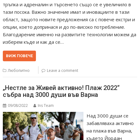
тръпка и адреналин и търсенето също се е увеличило в
тази посока. Важно значение имат и иновациите в тази
област, защото новите предложения са с повече екстри и
опции, което допринася и до по-високо потребление.
Благодарение именно на развитите технологии можем да
изберем къде и как да се…
ВИЖ ПОВЕЧЕ
Любопитно
Leave a comment
„Нестле за Живей активно! Плаж 2022“
събра над 3000 души във Варна
09/08/2022
Ins Team
Над 3000 души се
забавляваха активно
на плажа във Варна,
където Йордан