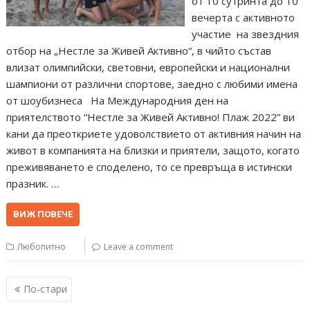
от 10 сутринта до 10
вечерта с активното
участие на звездния
отбор на „Нестле за Живей Активно“, в чийто състав
влизат олимпийски, световни, европейски и национални
шампиони от различни спортове, заедно с любими имена
от шоубизнеса На Международния ден на
приятелството “Нестле за Живей Активно! Плаж 2022” ви
кани да преоткриете удоволствието от активния начин на
живот в компанията на близки и приятели, защото, когато
преживяването е споделено, то се превръща в истински
празник. …
ВИЖ ПОВЕЧЕ
Любопитно
Leave a comment
Навигация
По-стари