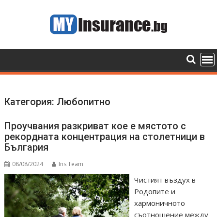
Skip
to
content
Категория:
Любопитно
Проучвания разкриват кое е мястото с
рекордната концентрация на столетници в
България
08/08/2024
Ins Team
Чистият въздух в
Родопите и
хармоничното
съотношение между