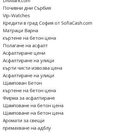
DNMark.com
Почивни дни Сърбия
Vip-Watches
Кредити в град София от SofiaCash.com
Матраци Варна
къртене на бетон цена
Полагане на асфалт
Асфалтиране цени
Асфалтиране на улици
кърти чисти извозва цена
Асфалтиране на улици
Щампован Бетон
къртене на бетон цена
Фирма за асфалтиране
Щамповане на бетон цена
Щамповане на бетон цена
Аромати за свещи
премахване на адблу