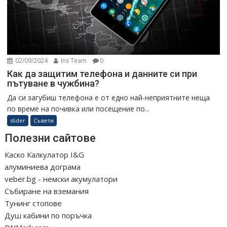
02/09/2024
Ins Team
0
Как да защитим телефона и данните си при
пътуване в чужбина?
Да си загубиш телефона е от едно най-неприятните неща
по време на почивка или посещение по...
slider
Съвети
Полезни сайтове
Каско Калкулатор I&G
алуминиева дограма
veber.bg - немски акумулатори
Събиране на вземания
Тунинг стопове
Душ кабини по поръчка