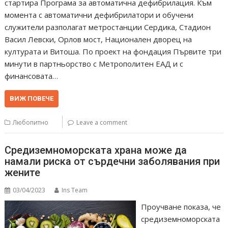
стартира Програма за автоматична дефибрилация. Към
момента с автоматични дефибрилатори и обучени
служители разполагат метростанции Сердика, Стадион
Васил Левски, Орлов мост, Национален дворец на
културата и Витоша. По проект на фондация Първите три
минути в партньорство с Метрополитен ЕАД и с
финансовата…
ВИЖ ПОВЕЧЕ
Любопитно
Leave a comment
Средиземноморската храна може да
намали риска от сърдечни заболявания при
жените
03/04/2023
Ins Team
Проучване показа, че
средиземноморската