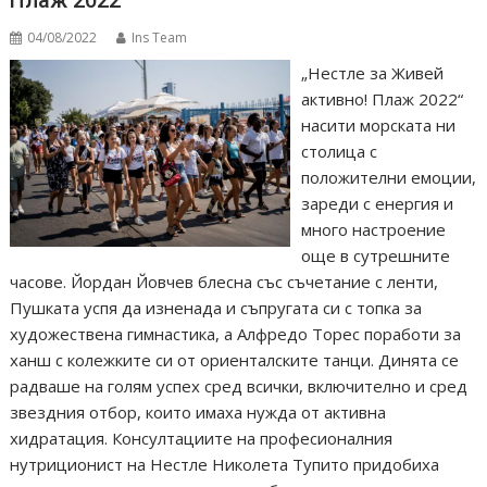
Плаж 2022”
04/08/2022
Ins Team
„Нестле за Живей
активно! Плаж 2022“
насити морската ни
столица с
положителни емоции,
зареди с енергия и
много настроение
още в сутрешните
часове. Йордан Йовчев блесна със съчетание с ленти,
Пушката успя да изненада и съпругата си с топка за
художествена гимнастика, а Алфредо Торес поработи за
ханш с колежките си от ориенталските танци. Динята се
радваше на голям успех сред всички, включително и сред
звездния отбор, които имаха нужда от активна
хидратация. Консултациите на професионалния
нутриционист на Нестле Николета Тупито придобиха