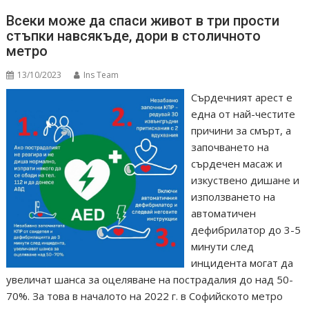
Всеки може да спаси живот в три прости
стъпки навсякъде, дори в столичното
метро
13/10/2023
Ins Team
Сърдечният арест е
една от най-честите
причини за смърт, а
започването на
сърдечен масаж и
изкуствено дишане и
използването на
автоматичен
дефибрилатор до 3-5
минути след
инцидента могат да
увеличат шанса за оцеляване на пострадалия до над 50-
70%. За това в началото на 2022 г. в Софийското метро