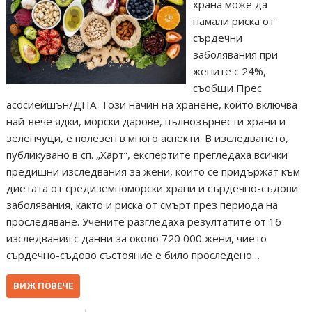
храна може да
намали риска от
сърдечни
заболявания при
жените с 24%,
съобщи Прес
асосиейшън/ДПА. Този начин на хранене, който включва
най-вече ядки, морски дарове, пълнозърнести храни и
зеленчуци, е полезен в много аспекти. В изследването,
публикувано в сп. „Харт“, експертите прегледаха всички
предишни изследвания за жени, които се придържат към
диетата от средиземноморски храни и сърдечно-съдови
заболявания, както и риска от смърт през периода на
проследяване. Учените разгледаха резултатите от 16
изследвания с данни за около 720 000 жени, чието
сърдечно-съдово състояние е било проследено…
ВИЖ ПОВЕЧЕ