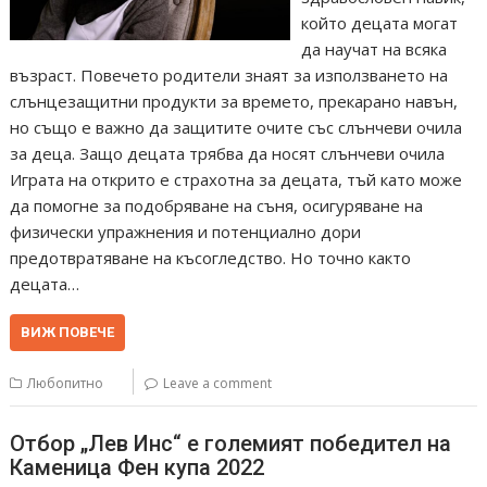
който децата могат
да научат на всяка
възраст. Повечето родители знаят за използването на
слънцезащитни продукти за времето, прекарано навън,
но също е важно да защитите очите със слънчеви очила
за деца. Защо децата трябва да носят слънчеви очила
Играта на открито е страхотна за децата, тъй като може
да помогне за подобряване на съня, осигуряване на
физически упражнения и потенциално дори
предотвратяване на късогледство. Но точно както
децата…
ВИЖ ПОВЕЧЕ
Любопитно
Leave a comment
Отбор „Лев Инс“ е големият победител на
Каменица Фен купа 2022