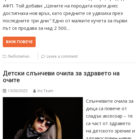
АФП. Той добави: „Цените на породата корги днес
достигнаха нов връх, като средните се удвоиха през
последните три дни.“ Едно от малките кучета за първи
път се продава за над 2 500…
ВИЖ ПОВЕЧЕ
Любопитно
Leave a comment
Детски слънчеви очила за здравето на
очите
13/03/2023
Ins Team
Слънчевите очила за
деца са повече от
сладък аксесоар – те
са част от здравето
на детското зрение и
здравословен навик,