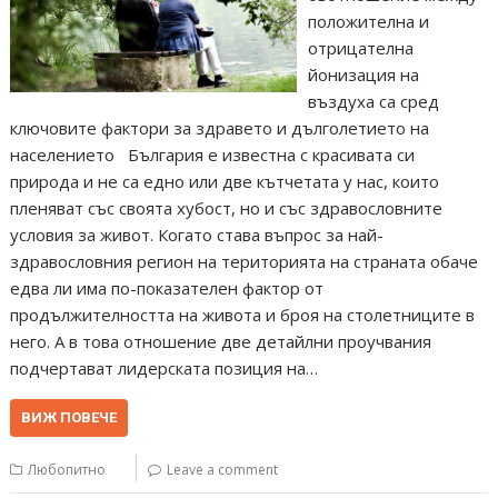
положителна и
отрицателна
йонизация на
въздуха са сред
ключовите фактори за здравето и дълголетието на
населението България е известна с красивата си
природа и не са едно или две кътчетата у нас, които
пленяват със своята хубост, но и със здравословните
условия за живот. Когато става въпрос за най-
здравословния регион на територията на страната обаче
едва ли има по-показателен фактор от
продължителността на живота и броя на столетниците в
него. А в това отношение две детайлни проучвания
подчертават лидерската позиция на…
ВИЖ ПОВЕЧЕ
Любопитно
Leave a comment