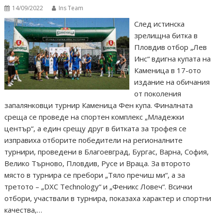
14/09/2022
Ins Team
След истинска
зрелищна битка в
Пловдив отбор „Лев
Инс“ вдигна купата на
Каменица в 17-ото
издание на обичания
от поколения
запалянковци турнир Каменица Фен купа. Финалната
среща се проведе на спортен комплекс „Младежки
център“, а един срещу друг в битката за трофея се
изправиха отборите победители на регионалните
турнири, проведени в Благоевград, Бургас, Варна, София,
Велико Търново, Пловдив, Русе и Враца. За второто
място в турнира се пребори „Тяло пречиш ми“, а за
третото – „DXC Technology“ и „Феникс Ловеч“. Всички
отбори, участвали в турнира, показаха характер и спортни
качества,…