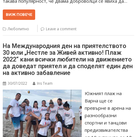
такава популярност, че двама доброволци се явиха да…
ВИЖ ПОВЕЧЕ
Любопитно
Leave a comment
На Международния ден на приятелството
30 юли „Нестле за Живей активно! Плаж
2022“ кани всички любители на движението
да доведат приятел и да споделят един ден
на активно забавление
30/07/2022
Ins Team
Южният плаж на
Варна ще се
превърне в арена на
разнообразни
спортни и танцови
предизвикателства