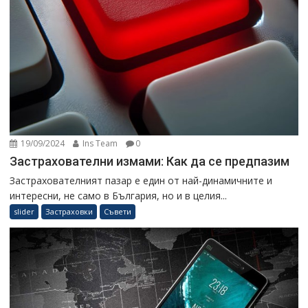
19/09/2024
Ins Team
0
Застрахователни измами: Как да се предпазим
Застрахователният пазар е един от най-динамичните и
интересни, не само в България, но и в целия...
slider
Застраховки
Съвети