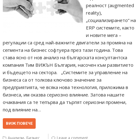
реалност (augmented
reality),
„социализирането“ на
ERP системите, както
и новите мега –
регулации са сред най-важните двигатели за промяна на
сегмента на бизнес софтуера през тази година. Това
става ясно от нов анализ на българската консултантска
компания Тим ВИЖЪН България, насочен към развитието
и бъдещето на сектора. „Системите за управление на
бизнеса са от толкова ключово значение за
предприятията, че всяка нова технология, приложима в
бизнеса, им оказва сериозно влияние. Затова нашите
очаквания са те тепърва да търпят сериозни промени,
под влияние на…
ВИЖ ПОВЕЧЕ
,
Анализи
Бизнес
Leave a comment