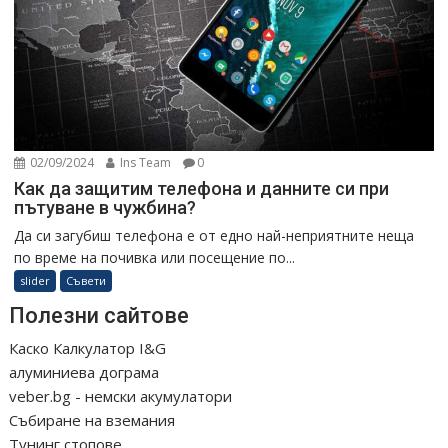
02/09/2024
Ins Team
0
Как да защитим телефона и данните си при
пътуване в чужбина?
Да си загубиш телефона е от едно най-неприятните неща
по време на почивка или посещение по...
slider
Съвети
Полезни сайтове
Каско Калкулатор I&G
алуминиева дограма
veber.bg - немски акумулатори
Събиране на вземания
Тунинг стопове